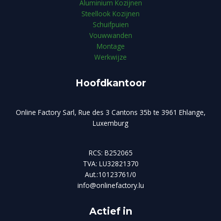
Aluminium Kozijnen
Steellook Kozijnen
Schuifpuien
Vouwwanden
Montage
Werkwijze
Hoofdkantoor
Online Factory Sarl, Rue des 3 Cantons 35b te 3961 Ehlange,
Luxemburg
RCS: B252065
TVA: LU32821370
Aut.:10123761/0
info@onlinefactory.lu
Actief in