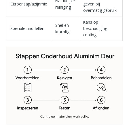
Natuurlijke
Citroensap/azijnmix
geven bij
reiniging
overmatig gebruik
Kans op
Snel en
Speciale middellen
beschadiging
krachtig
coating