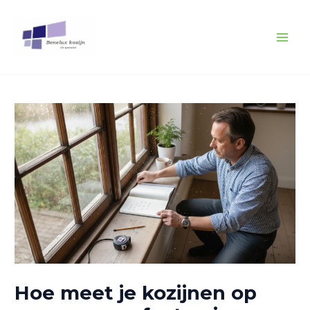
Spring
Bericht
MAI
naar
navigatie
MEN
de
inhoud
Hoe meet je kozijnen op