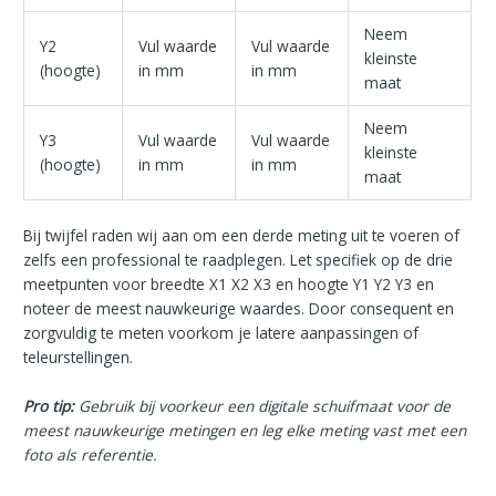
Neem
Y2
Vul waarde
Vul waarde
kleinste
(hoogte)
in mm
in mm
maat
Neem
Y3
Vul waarde
Vul waarde
kleinste
(hoogte)
in mm
in mm
maat
Bij twijfel raden wij aan om een derde meting uit te voeren of
zelfs een professional te raadplegen. Let specifiek op de drie
meetpunten voor breedte X1 X2 X3 en hoogte Y1 Y2 Y3 en
noteer de meest nauwkeurige waardes. Door consequent en
zorgvuldig te meten voorkom je latere aanpassingen of
teleurstellingen.
Pro tip:
Gebruik bij voorkeur een digitale schuifmaat voor de
meest nauwkeurige metingen en leg elke meting vast met een
foto als referentie.