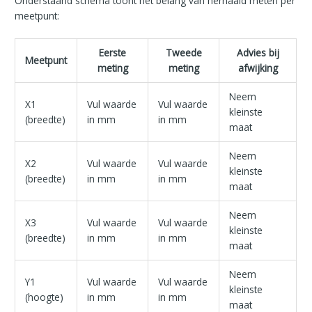
Onderstaand schema toont het belang van herhaald meten per
meetpunt:
Eerste
Tweede
Advies bij
Meetpunt
meting
meting
afwijking
Neem
X1
Vul waarde
Vul waarde
kleinste
(breedte)
in mm
in mm
maat
Neem
X2
Vul waarde
Vul waarde
kleinste
(breedte)
in mm
in mm
maat
Neem
X3
Vul waarde
Vul waarde
kleinste
(breedte)
in mm
in mm
maat
Neem
Y1
Vul waarde
Vul waarde
kleinste
(hoogte)
in mm
in mm
maat