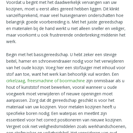
Voordat u begint met het daadwerkelijk vervangen van uw
kozijnen, moet u eerst alles gereed hebben liggen. Dit klinkt
vanzelfsprekend, maar veel huiseigenaren onderschatten hoe
belangrijk goede voorbereiding is. Met het juiste gereedschap
en materialen bij de hand werkt u niet alleen sneller en veiliger,
maar voorkomt u ook frustrerende onderbreking middenin het
werk.
Begin met het basisgereedschap. U hebt zeker een stevige
beitel, hamer en schroevendraaier nodig voor het verwijderen
van het oude kozijn. Voeg hier een stofzuiger met inhoud voor
stof aan toe, want het werk kan behoorlijk vuil worden. Een
cirkelzaag, freesmachine of boormachine
zijn onmisbaar als u
hout of kunststof moet bewerken, vooral wanneer u oude
voegwerk moet verwijderen of nieuwe openingen moet
aanpassen. Zorg dat dit gereedschap geschikt is voor het
materiaal van uw kozijnen. Voor metalen kozijnen heeft u
specifieke boren nodig. Een waterpas en meetlint zijn
essentieel voor het correct positioneren van nieuwe kozijnen.
Vergeet ook niet veiligheidsmiddelen zoals werkhandschoenen,
een stofmasker en veiligheidsbril. Het verwijderen van oud