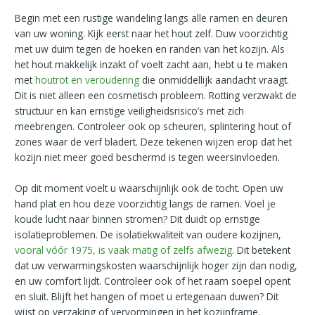
Begin met een rustige wandeling langs alle ramen en deuren
van uw woning. Kijk eerst naar het hout zelf. Duw voorzichtig
met uw duim tegen de hoeken en randen van het kozijn. Als
het hout makkelijk inzakt of voelt zacht aan, hebt u te maken
met
houtrot en veroudering
die onmiddellijk aandacht vraagt.
Dit is niet alleen een cosmetisch probleem. Rotting verzwakt de
structuur en kan ernstige veiligheidsrisico’s met zich
meebrengen. Controleer ook op scheuren, splintering hout of
zones waar de verf bladert. Deze tekenen wijzen erop dat het
kozijn niet meer goed beschermd is tegen weersinvloeden.
Op dit moment voelt u waarschijnlijk ook de tocht. Open uw
hand plat en hou deze voorzichtig langs de ramen. Voel je
koude lucht naar binnen stromen? Dit duidt op ernstige
isolatieproblemen. De isolatiekwaliteit van oudere kozijnen,
vooral vóór 1975, is vaak matig of zelfs afwezig
. Dit betekent
dat uw verwarmingskosten waarschijnlijk hoger zijn dan nodig,
en uw comfort lijdt. Controleer ook of het raam soepel opent
en sluit. Blijft het hangen of moet u ertegenaan duwen? Dit
wijst op verzaking of vervormingen in het kozijnframe.