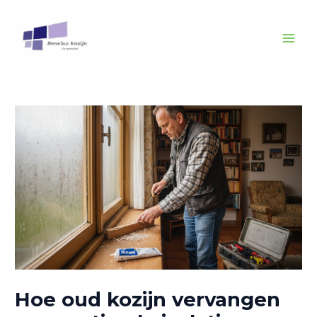
Spring
Bericht
MAI
naar
navigatie
MEN
de
inhoud
Hoe oud kozijn vervangen