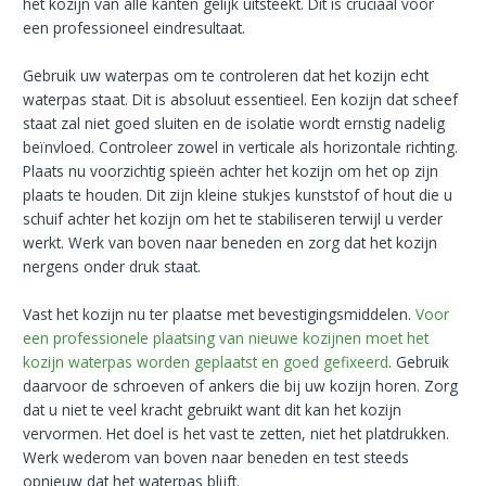
het kozijn van alle kanten gelijk uitsteekt. Dit is cruciaal voor
een professioneel eindresultaat.
Gebruik uw waterpas om te controleren dat het kozijn echt
waterpas staat. Dit is absoluut essentieel. Een kozijn dat scheef
staat zal niet goed sluiten en de isolatie wordt ernstig nadelig
beïnvloed. Controleer zowel in verticale als horizontale richting.
Plaats nu voorzichtig spieën achter het kozijn om het op zijn
plaats te houden. Dit zijn kleine stukjes kunststof of hout die u
schuif achter het kozijn om het te stabiliseren terwijl u verder
werkt. Werk van boven naar beneden en zorg dat het kozijn
nergens onder druk staat.
Vast het kozijn nu ter plaatse met bevestigingsmiddelen.
Voor
een professionele plaatsing van nieuwe kozijnen moet het
kozijn waterpas worden geplaatst en goed gefixeerd
. Gebruik
daarvoor de schroeven of ankers die bij uw kozijn horen. Zorg
dat u niet te veel kracht gebruikt want dit kan het kozijn
vervormen. Het doel is het vast te zetten, niet het platdrukken.
Werk wederom van boven naar beneden en test steeds
opnieuw dat het waterpas blijft.