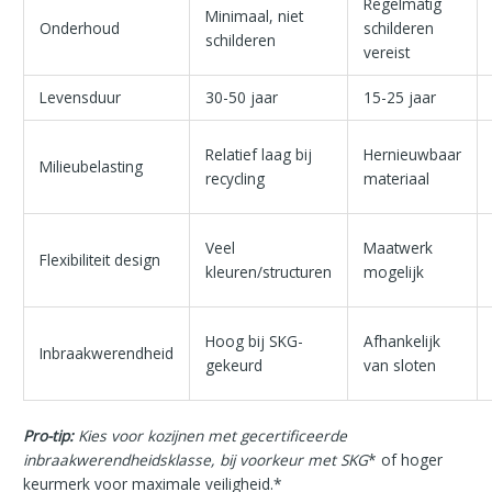
Regelmatig
Minimaal, niet
Onderhoud
schilderen
schilderen
vereist
Levensduur
30-50 jaar
15-25 jaar
Relatief laag bij
Hernieuwbaar
Milieubelasting
recycling
materiaal
Veel
Maatwerk
Flexibiliteit design
kleuren/structuren
mogelijk
Hoog bij SKG-
Afhankelijk
Inbraakwerendheid
gekeurd
van sloten
Pro-tip:
Kies voor kozijnen met gecertificeerde
inbraakwerendheidsklasse, bij voorkeur met SKG
* of hoger
keurmerk voor maximale veiligheid.*