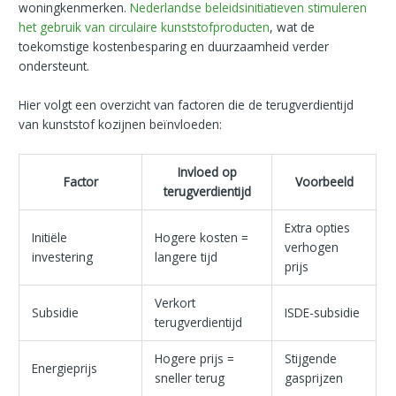
woningkenmerken.
Nederlandse beleidsinitiatieven stimuleren
het gebruik van circulaire kunststofproducten
, wat de
toekomstige kostenbesparing en duurzaamheid verder
ondersteunt.
Hier volgt een overzicht van factoren die de terugverdientijd
van kunststof kozijnen beïnvloeden:
Invloed op
Factor
Voorbeeld
terugverdientijd
Extra opties
Initiële
Hogere kosten =
verhogen
investering
langere tijd
prijs
Verkort
Subsidie
ISDE-subsidie
terugverdientijd
Hogere prijs =
Stijgende
Energieprijs
sneller terug
gasprijzen