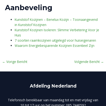
Aanbeveling
Kunststof Kozijnen – Benelux Kozijn – Toonaangevend
in Kunststof Kozijnen
Kunststof Kozijnen Isoleren: Slimme Verbetering Voor Je
Huis
7 soorten raamkozijnen uitgelegd voor huiseigenaren
Waarom Energiebesparende Kozijnen Essentieel Zijn
←
Vorige Bericht
Volgende Bericht
→
Afdeling Nederland
Telefonisch bereikbaar van maandag tot en met vrijdag van
10 tot 17 uur op het nummer: 085 7440592