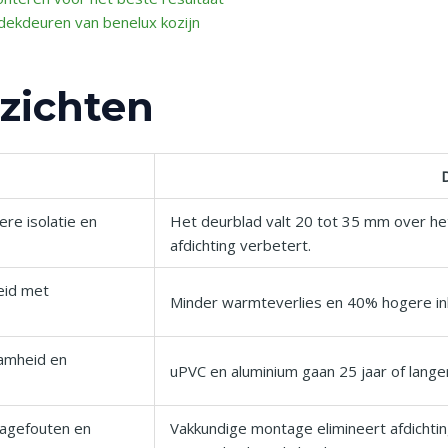
ekdeuren van benelux kozijn
nzichten
D
re isolatie en
Het deurblad valt 20 tot 35 mm over het
afdichting verbetert.
heid met
Minder warmteverlies en 40% hogere inb
aamheid en
uPVC en aluminium gaan 25 jaar of lang
tagefouten en
Vakkundige montage elimineert afdichtin