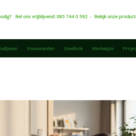
nodig? Bel ons vrijblijvend: 085 744 0 592 - Bekijk onze produ
huifpuien
Vouwwanden
Steellook
Werkwijze
Proje