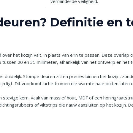
verminderde veiligheid.
euren? Definitie en 
over het kozijn valt, in plaats van erin te passen. Deze overlap 
p tussen 20 en 35 millimeter, afhankelijk van het ontwerp en het
 duidelijk. Stompe deuren zitten precies binnen het kozijn, zon
ijn ligt. Dit voorkomt luchtstromen die warmte naar buiten laten
n stevige kern, vaak van massief hout, MDF of een honingraatstr
htingsrubbers of viltstrips die nauw aansluiten op het kozijn. De