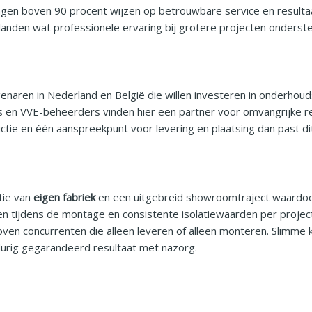
gen boven 90 procent wijzen op betrouwbare service en resulta
landen wat professionele ervaring bij grotere projecten onderste
igenaren in Nederland en België die willen investeren in onderhoud
en VVE-beheerders vinden hier een partner voor omvangrijke re
ctie en één aanspreekpunt voor levering en plaatsing dan past dit
e
tie van
eigen fabriek
en een uitgebreid showroomtraject waardoor
en tijdens de montage en consistente isolatiewaarden per projec
 boven concurrenten die alleen leveren of alleen monteren. Slimme
durig gegarandeerd resultaat met nazorg.