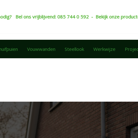
nodig? Bel ons vrijblijvend: 085 744 0 592 - Bekijk onze produ
huifpuien
Vouwwanden
Steellook
Werkwijze
Proje