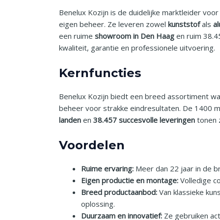
Benelux Kozijn is de duidelijke marktleider vo
eigen beheer. Ze leveren zowel
kunststof
als
a
een ruime
showroom in Den Haag
en ruim 38.45
kwaliteit, garantie en professionele uitvoering.
Kernfuncties
Benelux Kozijn biedt een breed assortiment 
beheer voor strakke eindresultaten. De 1400 
landen
en
38.457 succesvolle leveringen
tonen z
Voordelen
Ruime ervaring:
Meer dan 22 jaar in de br
Eigen productie en montage:
Volledige co
Breed productaanbod:
Van klassieke kun
oplossing.
Duurzaam en innovatief:
Ze gebruiken act