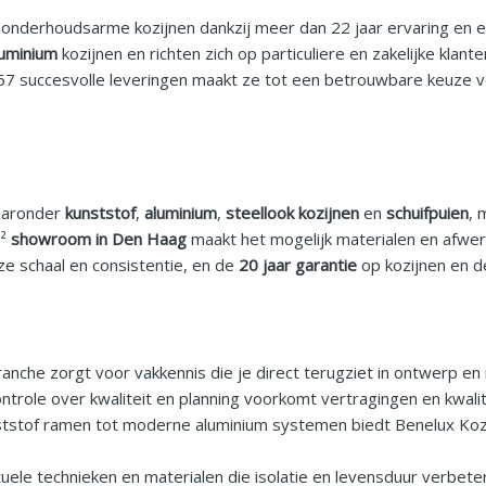
or onderhoudsarme kozijnen dankzij meer dan 22 jaar ervaring en 
luminium
kozijnen en richten zich op particuliere en zakelijke klan
7 succesvolle leveringen maakt ze tot een betrouwbare keuze voo
waaronder
kunststof
,
aluminium
,
steellook kozijnen
en
schuifpuien
, 
m²
showroom in Den Haag
maakt het mogelijk materialen en afwer
e schaal en consistentie, en de
20 jaar garantie
op kozijnen en d
anche zorgt voor vakkennis die je direct terugziet in ontwerp e
ntrole over kwaliteit en planning voorkomt vertragingen en kwalit
ststof ramen tot moderne aluminium systemen biedt Benelux Kozij
uele technieken en materialen die isolatie en levensduur verbete