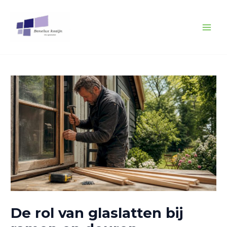
Spring
Bericht
MAI
naar
navigatie
MEN
de
inhoud
De rol van glaslatten bij