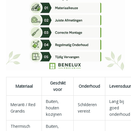
Geschikt
Materiaal
Onderhoud
Levensduu
voor
Buiten,
Lang bij
Meranti / Red
Schilderen
houten
goed
Grandis
vereist
kozijnen
onderhoud
Thermisch
Buiten,