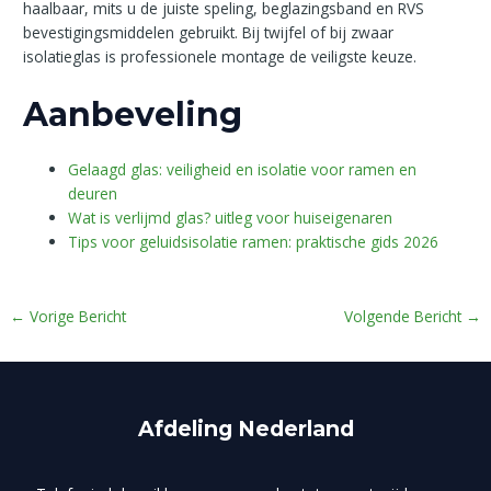
haalbaar, mits u de juiste speling, beglazingsband en RVS
bevestigingsmiddelen gebruikt. Bij twijfel of bij zwaar
isolatieglas is professionele montage de veiligste keuze.
Aanbeveling
Gelaagd glas: veiligheid en isolatie voor ramen en
deuren
Wat is verlijmd glas? uitleg voor huiseigenaren
Tips voor geluidsisolatie ramen: praktische gids 2026
←
Vorige Bericht
Volgende Bericht
→
Afdeling Nederland