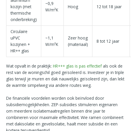
aluminium
~0,9
kozijn (met
Hoog
12 tot 18 jaar
W/m²K
thermische
onderbreking)
Circulaire
uPVC
~1,1
Zeer hoog
8 tot 12 jaar
kozijnen +
W/m²K
(materiaal)
HR++ glas
Wat opvalt in de praktijk:
HR+++ glas is pas effectief
als ook de
rest van de woningschil goed geïsoleerd is. Investeer je in triple
glas terwijl je muren en dak nauwelijks geïsoleerd zijn, dan lekt
de warmte simpelweg via andere routes weg.
De financiële voordelen worden ook beïnvloed door
subsidiemogelijkheden. ZEP-subsidies stimuleren eigenaren
om meerdere isolatiemaatregelen binnen drie jaar te
combineren voor maximale effectiviteit. Wie ramen combineert
met dakisolatie en gevelisolatie, haalt meer subsidie én een
kortere terugverdientijd.