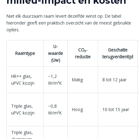
milieu-impact en kosten
Niet elk duurzaam raam levert dezelfde winst op. De tabel
hieronder geeft een praktisch overzicht van de meest gebruikte
opties.
U-
CO₂-
Geschatte
Raamtype
waarde
reductie
terugverdientijd
(Uw)
HR++ glas,
~1,2
Matig
8 tot 12 jaar
uPVC kozijn
W/m²K
Triple glas,
~0,8
Hoog
10 tot 15 jaar
uPVC kozijn
W/m²K
Triple glas,