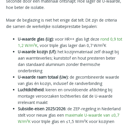
seconde door een materiaal ontsnapt. Hoe lager de U-waarde,
hoe beter de isolatie.
Maar de beglazing is niet het enige dat telt. Dit zijn de criteria
die samen de werkelijke isolatieprestatie bepalen:
U-waarde glas (Ug):
voor HR++ glas ligt deze
rond 0,9 tot
1,2 W/m²K
, voor triple glas lager dan 0,7 W/m²K
U-waarde kozijn (Uf):
het kozijnmateriaal zelf draagt bij
aan warmteverlies; kunststof en hout presteren beter
dan standaard aluminium zonder thermische
onderbreking
U-waarde raam totaal (Uw):
de gecombineerde waarde
van glas én kozijn, inclusief de randverbinding
Luchtdichtheid:
kieren en onvoldoende afdichting bij
montage veroorzaken tochtverlies dat de U-waarde
irrelevant maakt
Subsidie-eisen 2025/2026:
de ZEP-regeling in Nederland
stelt voor nieuw glas een
maximale U-waarde van ≤0,7
W/m²K
voor triple glas en ≤1,5 W/m²K voor kozijnen