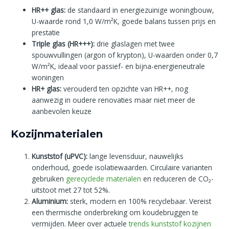
HR++ glas:
de standaard in energiezuinige woningbouw,
U-waarde rond 1,0 W/m²K, goede balans tussen prijs en
prestatie
Triple glas (HR+++):
drie glaslagen met twee
spouwvullingen (argon of krypton), U-waarden onder 0,7
W/m²K, ideaal voor passief- en bijna-energieneutrale
woningen
HR+ glas:
verouderd ten opzichte van HR++, nog
aanwezig in oudere renovaties maar niet meer de
aanbevolen keuze
Kozijnmaterialen
Kunststof (uPVC):
lange levensduur, nauwelijks
onderhoud, goede isolatiewaarden. Circulaire varianten
gebruiken
gerecyclede materialen
en reduceren de CO₂-
uitstoot met 27 tot 52%.
Aluminium:
sterk, modern en 100% recyclebaar. Vereist
een thermische onderbreking om koudebruggen te
vermijden. Meer over actuele
trends kunststof kozijnen