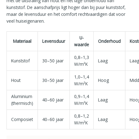
met de uitstraling van hout en het lage onderhoud van
kunststof. De aanschafprijs ligt hoger dan bij puur kunststof,
maar de levensduur en het comfort rechtvaardigen dat voor
veel huiseigenaren.
U-
Materiaal
Levensduur
Onderhoud
Kost
waarde
0,8–1,3
Kunststof
30–50 jaar
Laag
Laa
W/m²K
1,0–1,4
Hout
30–50 jaar
Hoog
Midd
W/m²K
Aluminium
0,9–1,4
40–60 jaar
Laag
Hoo
(thermisch)
W/m²K
0,8–1,2
Composiet
40–60 jaar
Laag
Hoo
W/m²K