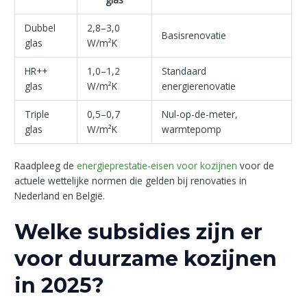
Dubbel
2,8–3,0
Basisrenovatie
glas
W/m²K
HR++
1,0–1,2
Standaard
glas
W/m²K
energierenovatie
Triple
0,5–0,7
Nul-op-de-meter,
glas
W/m²K
warmtepomp
Raadpleeg de
energieprestatie-eisen voor kozijnen
voor de
actuele wettelijke normen die gelden bij renovaties in
Nederland en België.
Welke subsidies zijn er
voor duurzame kozijnen
in 2025?