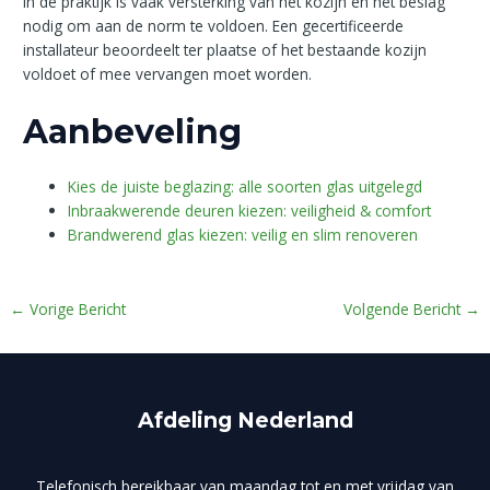
In de praktijk is vaak versterking van het kozijn en het beslag
nodig om aan de norm te voldoen. Een gecertificeerde
installateur beoordeelt ter plaatse of het bestaande kozijn
voldoet of mee vervangen moet worden.
Aanbeveling
Kies de juiste beglazing: alle soorten glas uitgelegd
Inbraakwerende deuren kiezen: veiligheid & comfort
Brandwerend glas kiezen: veilig en slim renoveren
←
Vorige Bericht
Volgende Bericht
→
Afdeling Nederland
Telefonisch bereikbaar van maandag tot en met vrijdag van