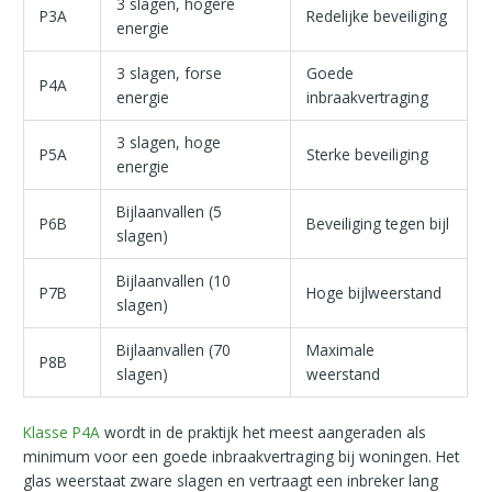
3 slagen, hogere
P3A
Redelijke beveiliging
energie
3 slagen, forse
Goede
P4A
energie
inbraakvertraging
3 slagen, hoge
P5A
Sterke beveiliging
energie
Bijlaanvallen (5
P6B
Beveiliging tegen bijl
slagen)
Bijlaanvallen (10
P7B
Hoge bijlweerstand
slagen)
Bijlaanvallen (70
Maximale
P8B
slagen)
weerstand
Klasse P4A
wordt in de praktijk het meest aangeraden als
minimum voor een goede inbraakvertraging bij woningen. Het
glas weerstaat zware slagen en vertraagt een inbreker lang