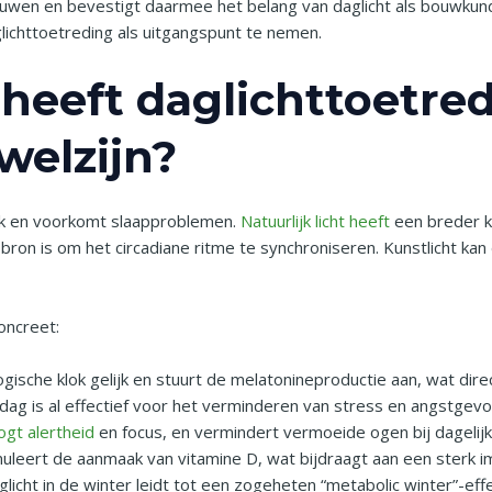
ouwen en bevestigt daarmee het belang van daglicht als bouwkund
lichttoetreding als uitgangspunt te nemen.
heeft daglichttoetre
welzijn?
lok en voorkomt slaapproblemen.
Natuurlijk licht heeft
een breder k
ron is om het circadiane ritme te synchroniseren. Kunstlicht kan
oncreet:
gische klok gelijk en stuurt de melatonineproductie aan, wat direc
dag is al effectief voor het verminderen van stress en angstgevo
ogt alertheid
en focus, en vermindert vermoeide ogen bij dagelijks
timuleert de aanmaak van vitamine D, wat bijdraagt aan een ster
licht in de winter leidt tot een zogeheten “metabolic winter”-eff