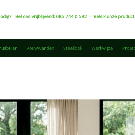
nodig? Bel ons vrijblijvend: 085 744 0 592 - Bekijk onze produ
huifpuien
Vouwwanden
Steellook
Werkwijze
Proje