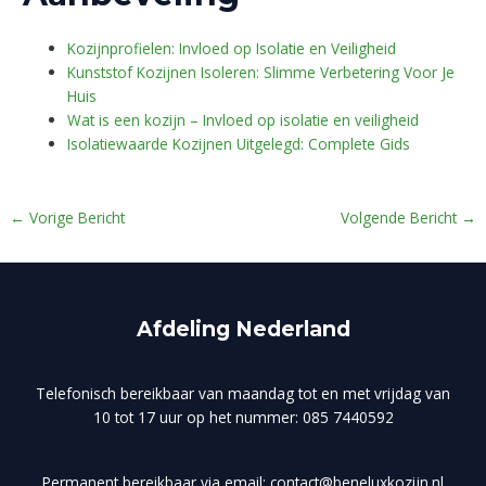
Kozijnprofielen: Invloed op Isolatie en Veiligheid
Kunststof Kozijnen Isoleren: Slimme Verbetering Voor Je
Huis
Wat is een kozijn – Invloed op isolatie en veiligheid
Isolatiewaarde Kozijnen Uitgelegd: Complete Gids
←
Vorige Bericht
Volgende Bericht
→
Afdeling Nederland
Telefonisch bereikbaar van maandag tot en met vrijdag van
10 tot 17 uur op het nummer: 085 7440592
Permanent bereikbaar via email: contact@beneluxkozijn.nl