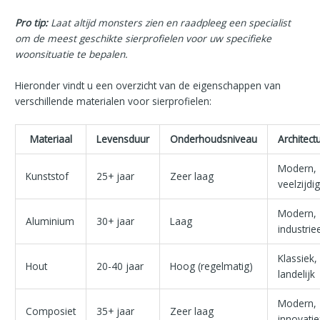
Pro tip:
Laat altijd monsters zien en raadpleeg een specialist
om de meest geschikte sierprofielen voor uw specifieke
woonsituatie te bepalen.
Hieronder vindt u een overzicht van de eigenschappen van
verschillende materialen voor sierprofielen:
Materiaal
Levensduur
Onderhoudsniveau
Architectu
Modern,
Kunststof
25+ jaar
Zeer laag
veelzijdig
Modern,
Aluminium
30+ jaar
Laag
industriee
Klassiek,
Hout
20-40 jaar
Hoog (regelmatig)
landelijk
Modern,
Composiet
35+ jaar
Zeer laag
innovatie