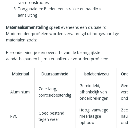
raamconstructies
Tongnaalden: Bieden een strakke en naadloze
aansluiting
Materiaalsamenstelling
speelt eveneens een cruciale rol.
Moderne deurprofielen worden vervaardigd uit hoogwaardige
materialen zoals:
Hieronder vind je een overzicht van de belangrijkste
aandachtspunten bij materiaalkeuze voor deurprofielen:
Materiaal
Duurzaamheid
Isolatieniveau
Ond
Gemiddeld,
Gem
Zeer lang,
Aluminium
afhankelijk van
vere
corrosiebestendig
onderbrekingen
ond
Hoog, vanwege
Zee
Goed bestand
PVC
meerlaagse
nau
tegen weer
opbouw
ond