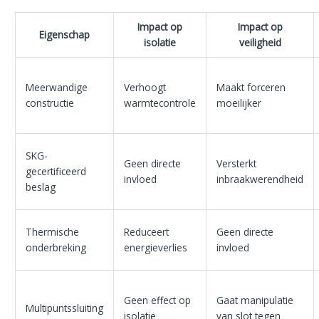
Impact op
Impact op
Eigenschap
isolatie
veiligheid
Meerwandige
Verhoogt
Maakt forceren
constructie
warmtecontrole
moeilijker
SKG-
Geen directe
Versterkt
gecertificeerd
invloed
inbraakwerendheid
beslag
Thermische
Reduceert
Geen directe
onderbreking
energieverlies
invloed
Geen effect op
Gaat manipulatie
Multipuntssluiting
isolatie
van slot tegen