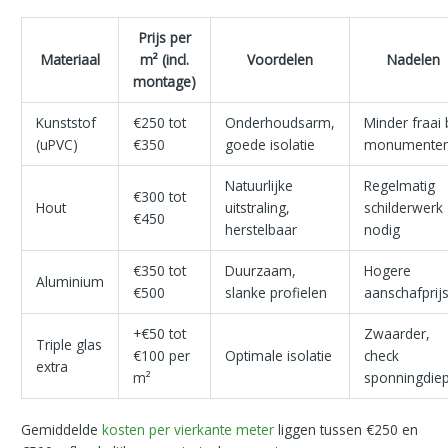
Prijs per
Materiaal
m² (incl.
Voordelen
Nadelen
montage)
Kunststof
€250 tot
Onderhoudsarm,
Minder fraai b
(uPVC)
€350
goede isolatie
monumente
Natuurlijke
Regelmatig
€300 tot
Hout
uitstraling,
schilderwerk
€450
herstelbaar
nodig
€350 tot
Duurzaam,
Hogere
Aluminium
€500
slanke profielen
aanschafprij
+€50 tot
Zwaarder,
Triple glas
€100 per
Optimale isolatie
check
extra
m²
sponningdiep
Gemiddelde
kosten per vierkante meter
liggen tussen €250 en