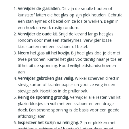
Verwijder de glaslatten.
Dit zijn de smalle houten of
kunststof latten die het glas op zijn plek houden. Gebruik
een stanleymes of beitel om ze los te werken. Begin in
een hoek en werk rustig rondom.
Verwijder de oude kit.
Snijd de kitrand langs het glas
rondom door met een stanleymes. Verwijder losse
kitrestanten met een krabber of beitel.
Neem het glas uit het kozijn.
Bij heel glas doe je dit met
twee personen. Kantel het glas voorzichtig naar je toe en
til het uit de sponning. Houd veiligheidshandschoenen
aan.
Verwijder gebroken glas veilig.
Wikkel scherven direct in
stevig karton of krantenpapier en gooi ze weg in een
stevige zak. Nooit los in de prullenbak.
Reinig de sponning grondig.
Verwijder alle resten van kit,
glazierblokjes en vuil met een krabber en een droge
doek. Een schone sponning is de basis voor een goede
afdichting later.
Inspecteer het kozijn na reiniging.
Zijn er plekken met
zacht hout, schimmel of barsten? Noteer deze goed.