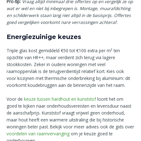
Pro-tip:
Vraag altijd minimaal drie offertes op en vergelijk ze op
wat er wél en níet bij inbegrepen is. Montage, muurafdichting
en schilderwerk staan lang niet altijd in de basisprijs. Offertes
goed vergelijken voorkomt nare verrassingen achteraf.
Energiezuinige keuzes
Triple glas kost gemiddeld €50 tot €100 extra per m² ten
opzichte van HR++, maar verdient zich terug via lagere
stookkosten. Zeker in oudere woningen met veel
raamoppervlak is de terugverdientijd relatief kort. Kies ook
voor kozijnen met thermische onderbreking bij aluminium: dit
voorkomt koudebruggen aan de binnenzijde van het raam.
Voor de
keuze tussen hardhout en kunststof
loont het om
goed te kijken naar onderhoudsvereisten en levensduur naast
de aanschafprijs. Kunststof vraagt vrijwel geen onderhoud,
maar hout heeft een warmere uitstraling die bij historische
woningen beter past. Bekijk voor meer advies ook de gids over
voordelen van raamvervanging
om je keuze goed te
onderbouwen.