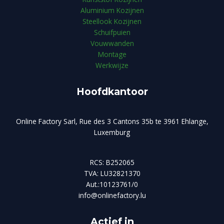
Aluminium Kozijnen
Steellook Kozijnen
Schuifpuien
Vouwwanden
Montage
Werkwijze
Hoofdkantoor
Online Factory Sarl, Rue des 3 Cantons 35b te 3961 Ehlange,
Luxemburg
RCS: B252065
TVA: LU32821370
Aut.:10123761/0
info@onlinefactory.lu
Actief in