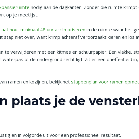
xpansieruimte
nodig aan de dagkanten. Zonder die ruimte krimpt o
t op je meetlijst.
Laat hout minimaal 48 uur acclimatiseren
in de ruimte waar het ge
dit stap niet over, want krimp achteraf veroorzaakt kieren en loslat
 te verwijderen met een kitmes en schuurpapier. Een vlakke, s
waterpas of de ondergrond recht ligt. Zit er een oneffenheid in,
an ramen en kozijnen, bekijk het
stappenplan voor ramen opme
en plaats je de venste
 rustig en in volgorde uit voor een professioneel resultaat.