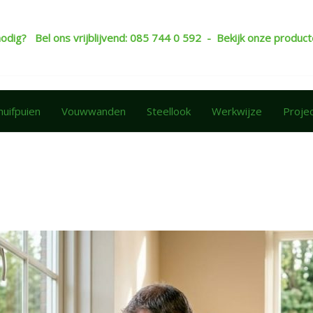
nodig? Bel ons vrijblijvend: 085 744 0 592 - Bekijk onze produ
huifpuien
Vouwwanden
Steellook
Werkwijze
Proje