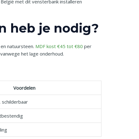
 België met dit vensterbank installeren
 heb je nodig?
f en natuursteen.
MDF kost €45 tot €80
per
ir vanwege het lage onderhoud.
Voordelen
 schilderbaar
tbestendig
ling