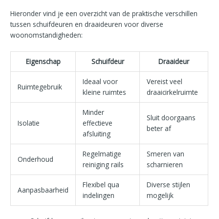
Hieronder vind je een overzicht van de praktische verschillen
tussen schuifdeuren en draaideuren voor diverse
woonomstandigheden:
Eigenschap
Schuifdeur
Draaideur
Ideaal voor
Vereist veel
Ruimtegebruik
kleine ruimtes
draaicirkelruimte
Minder
Sluit doorgaans
Isolatie
effectieve
beter af
afsluiting
Regelmatige
Smeren van
Onderhoud
reiniging rails
scharnieren
Flexibel qua
Diverse stijlen
Aanpasbaarheid
indelingen
mogelijk