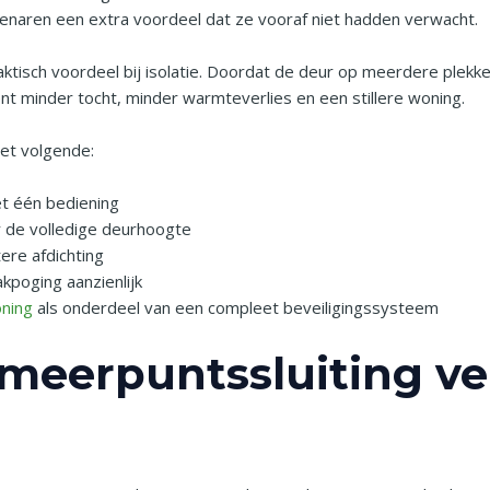
eigenaren een extra voordeel dat ze vooraf niet hadden verwacht.
tisch voordeel bij isolatie. Doordat de deur op meerdere plekken g
ent minder tocht, minder warmteverlies en een stillere woning.
et volgende:
et één bediening
er de volledige deurhoogte
tere afdichting
kpoging aanzienlijk
oning
als onderdeel van een compleet beveiligingssysteem
meerpuntssluiting vei