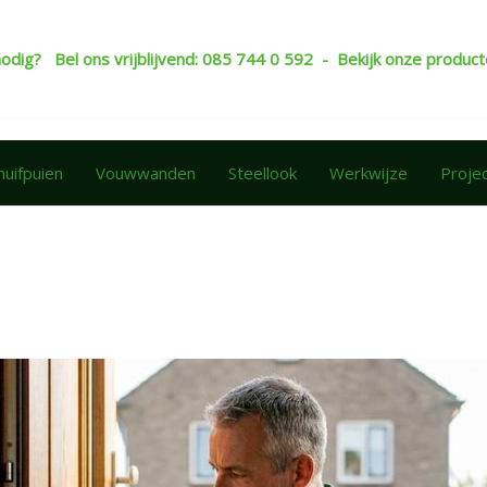
nodig? Bel ons vrijblijvend: 085 744 0 592 - Bekijk onze produ
huifpuien
Vouwwanden
Steellook
Werkwijze
Proje