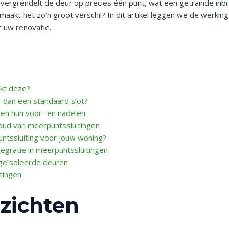
 vergrendelt de deur op precies één punt, wat een getrainde inb
aakt het zo’n groot verschil? In dit artikel leggen we de werkin
 uw renovatie.
rkt deze?
r dan een standaard slot?
 en hun voor- en nadelen
ud van meerpuntssluitingen
puntssluiting voor jouw woning?
egratie in meerpuntssluitingen
 geïsoleerde deuren
tingen
nzichten