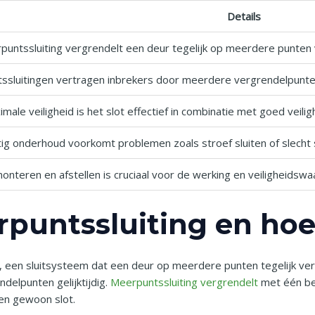
Details
untssluiting vergrendelt een deur tegelijk op meerdere punten v
sluitingen vertragen inbrekers door meerdere vergrendelpunten 
male veiligheid is het slot effectief in combinatie met goed veilig
g onderhoud voorkomt problemen zoals stroef sluiten of slecht s
onteren en afstellen is cruciaal voor de werking en veiligheidsw
rpuntssluiting en ho
t, een sluitsysteem dat een deur op meerdere punten tegelijk ver
delpunten gelijktijdig.
Meerpuntssluiting vergrendelt
met één bed
en gewoon slot.