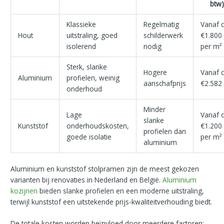
btw
Klassieke
Regelmatig
Vanaf c
Hout
uitstraling, goed
schilderwerk
€1.800
isolerend
nodig
per m²
Sterk, slanke
Hogere
Vanaf c
Aluminium
profielen, weinig
aanschafprijs
€2.582
onderhoud
Minder
Lage
Vanaf c
slanke
Kunststof
onderhoudskosten,
€1.200
profielen dan
goede isolatie
per m²
aluminium
Aluminium en kunststof stolpramen zijn de meest gekozen
varianten bij renovaties in Nederland en België.
Aluminium
kozijnen
bieden slanke profielen en een moderne uitstraling,
terwijl kunststof een uitstekende prijs-kwaliteitverhouding biedt.
De totale kosten worden beïnvloed door meerdere factoren: