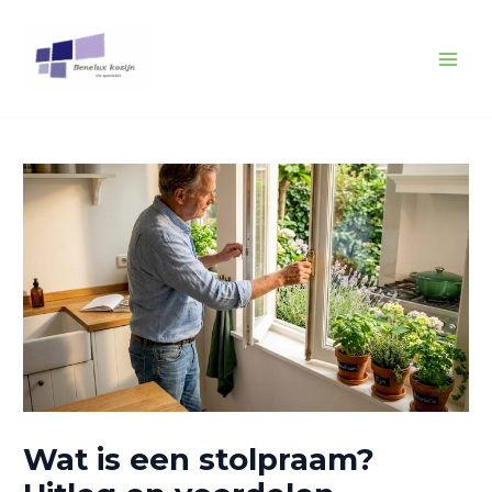
Spring
Bericht
MAI
naar
navigatie
MEN
de
inhoud
Wat is een stolpraam?