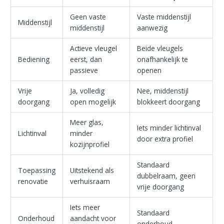
Geen vaste
Vaste middenstijl
Middenstijl
middenstijl
aanwezig
Actieve vleugel
Beide vleugels
Bediening
eerst, dan
onafhankelijk te
passieve
openen
Vrije
Ja, volledig
Nee, middenstijl
doorgang
open mogelijk
blokkeert doorgang
Meer glas,
Iets minder lichtinval
Lichtinval
minder
door extra profiel
kozijnprofiel
Standaard
Toepassing
Uitstekend als
dubbelraam, geen
renovatie
verhuisraam
vrije doorgang
Iets meer
Standaard
Onderhoud
aandacht voor
onderhoud