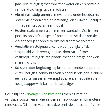
jaarlijkse reiniging met mild zeepwater en een controle
van de afdichtingsrubbers volstaan.
Aluminium stolpramen
zijn eveneens onderhoudsarm.
Smeer de scharnieren en het hang- en sluitwerk jaarlijks
in met een droog smeermiddel.
Houten stolpramen
vragen meer aandacht. Controleer
jaarlijks op verfblaasjes of barsten en schilder om de
vier tot zes jaar opnieuw om houtrot te voorkomen.
Ventilatie en stolpnaald
: controleer jaarlijks of de
stolpnaald vrij beweegt en niet door vuil of roest
vastloopt. Reinig de stolpnaald met een droge doek en
smeer licht in.
Schoonmaak beglazing
: bij binnendraaiende stolpramen
kunt u het glas eenvoudig van binnenuit reinigen. Gebruik
een zachte wisser en vermijd schurende middelen die
het glasoppervlak kunnen beschadigen.
Houd bij het
vervangen van kozijnen
rekening met de
ventilatierooster-eisen die gelden in nieuwbouw en bij grotere
renovaties. Dit is een veelgemaakte omissie die achteraf voor