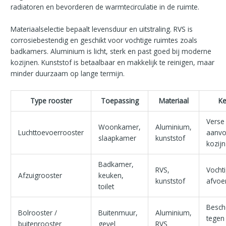
radiatoren en bevorderen de warmtecirculatie in de ruimte.
Materiaalselectie bepaalt levensduur en uitstraling. RVS is
corrosiebestendig en geschikt voor vochtige ruimtes zoals
badkamers. Aluminium is licht, sterk en past goed bij moderne
kozijnen. Kunststof is betaalbaar en makkelijk te reinigen, maar
minder duurzaam op lange termijn.
Type rooster
Toepassing
Materiaal
K
Verse 
Woonkamer,
Aluminium,
Luchttoevoerrooster
aanvo
slaapkamer
kunststof
kozijn
Badkamer,
RVS,
Vochti
Afzuigrooster
keuken,
kunststof
afvoe
toilet
Besch
Bolrooster /
Buitenmuur,
Aluminium,
tegen
buitenrooster
gevel
RVS