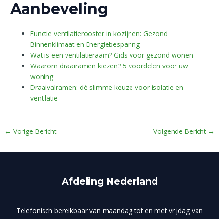
Aanbeveling
Functie ventilatierooster in kozijnen: Gezond
Binnenklimaat en Energiebesparing
Wat is een ventilatieraam? Gids voor gezond wonen
Waarom draairamen kiezen? 5 voordelen voor uw
woning
Draaivalramen: dé slimme keuze voor isolatie en
ventilatie
←
Vorige Bericht
Volgende Bericht
→
Afdeling Nederland
Telefonisch bereikbaar van maandag tot en met vrijdag van