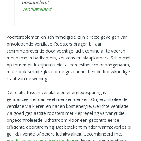
opstapelen.”
Ventilatieland
Vochtproblemen en schimmelgroei zijn directe gevolgen van
onvoldoende ventilatie. Roosters dragen bij aan
schimmelpreventie door vochtige lucht continu af te voeren,
met name in badkamers, keukens en slaapkamers. Schimmel
op muren en kozijnen is niet alleen esthetisch onaangenaam,
maar ook schadelijk voor de gezondheid en de bouwkundige
staat van de woning.
De relatie tussen ventilatie en energiebesparing is
genuanceerder dan veel mensen denken. Ongecontroleerde
ventilatie via kieren en naden kost energie. Gerichte ventilatie
via goed geplaatste roosters met klepregeling vervangt die
ongecontroleerde luchtstroom door een gecontroleerde,
efficiënte doorstroming. Dat betekent minder warmteverlies bij
gelijkblijvende of betere luchtkwaliteit. Gecombineerd met
goede isolatie van ramen en deuren
levert dit een meetbare