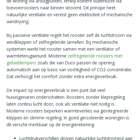
de woning via afzuigpunten, terwijl koelere buitenlucht via
toevoerroosters naar binnen stroomt. Dit principe heet
natuurlijke ventilatie en vereist geen elektriciteit of mechanische
aandrijving.
Bij passieve ventilatie regelt het rooster zelf de luchtstroom via
windkleppen of zelfregelende lamellen. Bij mechanische
systemen werkt het rooster samen met een ventilator of
warmteterugwinunit. Moderne
zelfregelende roosters met
geluiddempers
zoals die van Duco passen de opening
automatisch aan op basis van vochtigheid of CO2-concentratie.
Dat verhoogt het comfort zonder extra energieverbruik.
De impact op energieverbruik is een punt dat veel
huiseigenaren onderschatten. Roosters zonder klepregeling
laten continu lucht door, ook als ventilatie niet nodig is.
Moderne roosters beperken warmteverlies via geïntegreerde
kleppen en slimme regeling. In goed geïsoleerde woningen is
dit verschil merkbaar op de energierekening.
Luchtdrukverschillen drijven natuurlijke luchtstroming aan