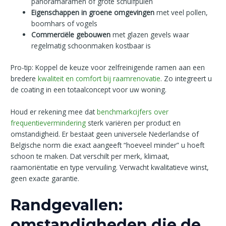
panoramaramen of grote schuifpuien
Eigenschappen in groene omgevingen
met veel pollen,
boomhars of vogels
Commerciële gebouwen
met glazen gevels waar
regelmatig schoonmaken kostbaar is
Pro-tip: Koppel de keuze voor zelfreinigende ramen aan een
bredere
kwaliteit en comfort bij raamrenovatie
. Zo integreert u
de coating in een totaalconcept voor uw woning.
Houd er rekening mee dat
benchmarkcijfers over
frequentievermindering
sterk variëren per product en
omstandigheid. Er bestaat geen universele Nederlandse of
Belgische norm die exact aangeeft “hoeveel minder” u hoeft
schoon te maken. Dat verschilt per merk, klimaat,
raamoriëntatie en type vervuiling. Verwacht kwalitatieve winst,
geen exacte garantie.
Randgevallen:
omstandigheden die de