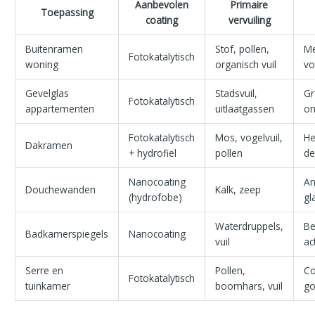
Aanbevolen
Primaire
Toepassing
coating
vervuiling
Buitenramen
Stof, pollen,
Me
Fotokatalytisch
woning
organisch vuil
vo
Gevelglas
Stadsvuil,
Gr
Fotokatalytisch
appartementen
uitlaatgassen
on
Fotokatalytisch
Mos, vogelvuil,
He
Dakramen
+ hydrofiel
pollen
de
Nanocoating
An
Douchewanden
Kalk, zeep
(hydrofobe)
gl
Waterdruppels,
Be
Badkamerspiegels
Nanocoating
vuil
ac
Serre en
Pollen,
Co
Fotokatalytisch
tuinkamer
boomhars, vuil
go