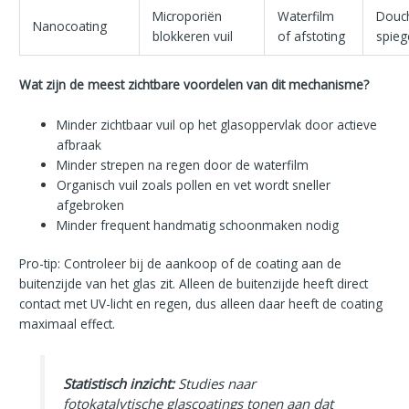
Microporiën
Waterfilm
Douc
Nanocoating
blokkeren vuil
of afstoting
spieg
Wat zijn de meest zichtbare voordelen van dit mechanisme?
Minder zichtbaar vuil op het glasoppervlak door actieve
afbraak
Minder strepen na regen door de waterfilm
Organisch vuil zoals pollen en vet wordt sneller
afgebroken
Minder frequent handmatig schoonmaken nodig
Pro-tip: Controleer bij de aankoop of de coating aan de
buitenzijde van het glas zit. Alleen de buitenzijde heeft direct
contact met UV-licht en regen, dus alleen daar heeft de coating
maximaal effect.
Statistisch inzicht:
Studies naar
fotokatalytische glascoatings tonen aan dat