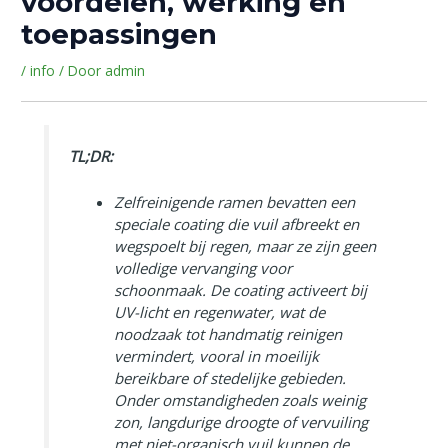
voordelen, werking en
toepassingen
/
info
/ Door
admin
TL;DR:
Zelfreinigende ramen bevatten een
speciale coating die vuil afbreekt en
wegspoelt bij regen, maar ze zijn geen
volledige vervanging voor
schoonmaak. De coating activeert bij
UV-licht en regenwater, wat de
noodzaak tot handmatig reinigen
vermindert, vooral in moeilijk
bereikbare of stedelijke gebieden.
Onder omstandigheden zoals weinig
zon, langdurige droogte of vervuiling
met niet-organisch vuil kunnen de