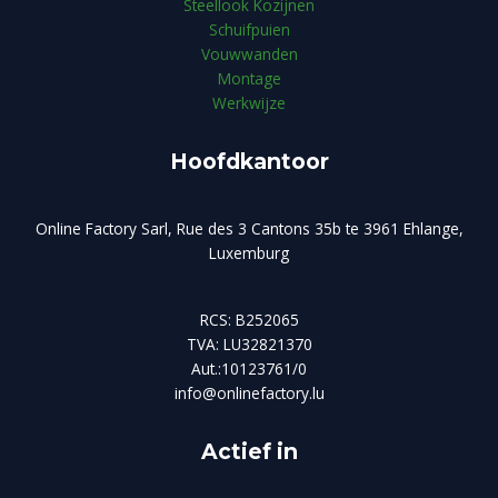
Steellook Kozijnen
Schuifpuien
Vouwwanden
Montage
Werkwijze
Hoofdkantoor
Online Factory Sarl, Rue des 3 Cantons 35b te 3961 Ehlange,
Luxemburg
RCS: B252065
TVA: LU32821370
Aut.:10123761/0
info@onlinefactory.lu
Actief in