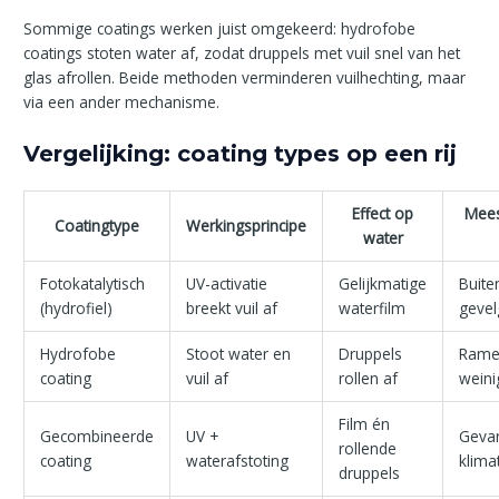
Sommige coatings werken juist omgekeerd: hydrofobe
coatings stoten water af, zodat druppels met vuil snel van het
glas afrollen. Beide methoden verminderen vuilhechting, maar
via een ander mechanisme.
Vergelijking: coating types op een rij
Effect op
Mees
Coatingtype
Werkingsprincipe
water
Fotokatalytisch
UV-activatie
Gelijkmatige
Buite
(hydrofiel)
breekt vuil af
waterfilm
gevel
Hydrofobe
Stoot water en
Druppels
Rame
coating
vuil af
rollen af
weini
Film én
Gecombineerde
UV +
Gevar
rollende
coating
waterafstoting
klima
druppels