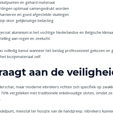
 sluitpunten en gehard materiaal
ichtingen optimaal samengedrukt worden
arnieren en goed afgestelde sluitingen
jn door gelijkmatige belasting
f gecoat aluminium in het vochtige Nederlandse en Belgische klim
telling aan regen en zeelucht.
 volledig benut wanneer het beslag professioneel gekozen en geï
het kozijnmateriaal zelf.
raagt aan de veilighe
erschat, maar moderne inbrekers richten zich specifiek op zwakke
 70% vergeleken met traditionele enkelvoudige sloten, omdat z
.
ndelpunt, meestal ter hoogte van de handgreep. Inbrekers kunne