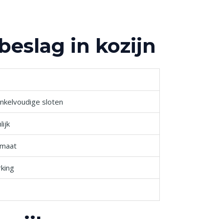
beslag in kozijn
nkelvoudige sloten
ijk
imaat
rking