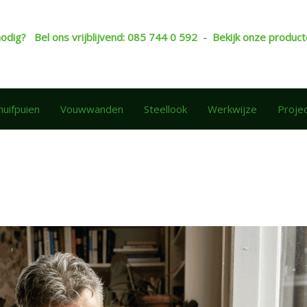
nodig? Bel ons vrijblijvend: 085 744 0 592 - Bekijk onze produ
huifpuien
Vouwwanden
Steellook
Werkwijze
Proje