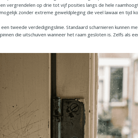
n vergrendelen op drie tot vijf posities langs de hele raamhoogt
onmogelijk zonder extreme geweldpleging die veel lawaai en tijd ko
 een tweede verdedigingslinie. Standaard scharnieren kunnen m
innen die uitschuiven wanneer het raam gesloten is. Zelfs als ee