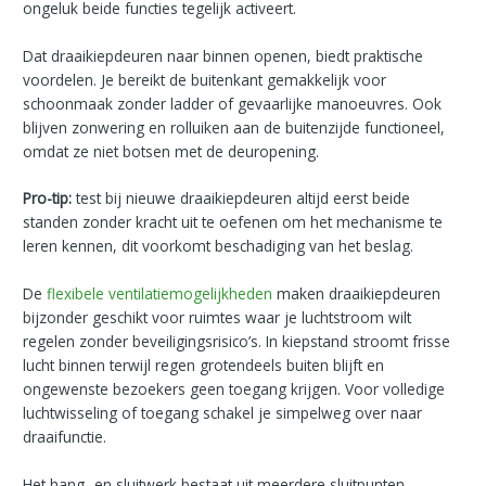
ongeluk beide functies tegelijk activeert.
Dat draaikiepdeuren naar binnen openen, biedt praktische
voordelen. Je bereikt de buitenkant gemakkelijk voor
schoonmaak zonder ladder of gevaarlijke manoeuvres. Ook
blijven zonwering en rolluiken aan de buitenzijde functioneel,
omdat ze niet botsen met de deuropening.
Pro-tip:
test bij nieuwe draaikiepdeuren altijd eerst beide
standen zonder kracht uit te oefenen om het mechanisme te
leren kennen, dit voorkomt beschadiging van het beslag.
De
flexibele ventilatiemogelijkheden
maken draaikiepdeuren
bijzonder geschikt voor ruimtes waar je luchtstroom wilt
regelen zonder beveiligingsrisico’s. In kiepstand stroomt frisse
lucht binnen terwijl regen grotendeels buiten blijft en
ongewenste bezoekers geen toegang krijgen. Voor volledige
luchtwisseling of toegang schakel je simpelweg over naar
draaifunctie.
Het hang- en sluitwerk bestaat uit meerdere sluitpunten