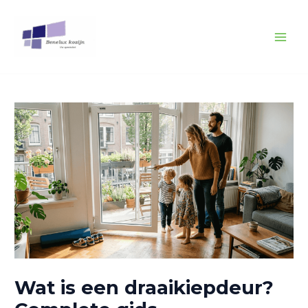
Spring
Bericht
MAI
naar
navigatie
MEN
de
inhoud
Wat is een draaikiepdeur?