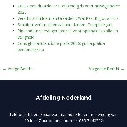
Wat is een draaideur? Complete gids voor huiseigenaren
2026
Verschil Schuifdeur en Draaideur: Wat Past Bij Jouw Huis
Schuifpui versus openslaande deuren: Complete gids
Binnendeur vervangen proces voor optimale isolatie en
veiligheid
Consigli manutenzione porte 2026: guida pratica
personalizzata
←
Vorige Bericht
Volgende Bericht
→
Afdeling Nederland
Telefonisch bereikbaar van maandag tot en met vrijdag van
10 tot 17 uur op het nummer: 085 7440592