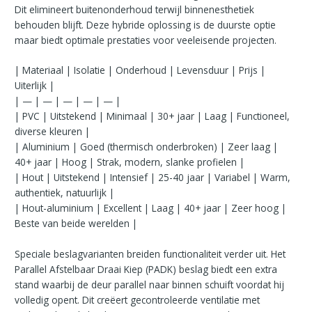
Dit elimineert buitenonderhoud terwijl binnenesthetiek
behouden blijft. Deze hybride oplossing is de duurste optie
maar biedt optimale prestaties voor veeleisende projecten.
| Materiaal | Isolatie | Onderhoud | Levensduur | Prijs |
Uiterlijk |
| — | — | — | — | — |
| PVC | Uitstekend | Minimaal | 30+ jaar | Laag | Functioneel,
diverse kleuren |
| Aluminium | Goed (thermisch onderbroken) | Zeer laag |
40+ jaar | Hoog | Strak, modern, slanke profielen |
| Hout | Uitstekend | Intensief | 25-40 jaar | Variabel | Warm,
authentiek, natuurlijk |
| Hout-aluminium | Excellent | Laag | 40+ jaar | Zeer hoog |
Beste van beide werelden |
Speciale beslagvarianten breiden functionaliteit verder uit. Het
Parallel Afstelbaar Draai Kiep (PADK) beslag biedt een extra
stand waarbij de deur parallel naar binnen schuift voordat hij
volledig opent. Dit creëert gecontroleerde ventilatie met