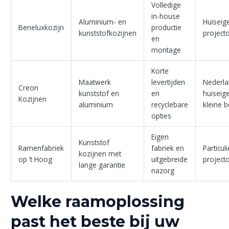
Volledige
in-house
Aluminium- en
Huiseig
Beneluxkozijn
productie
kunststofkozijnen
project
en
montage
Korte
Maatwerk
levertijden
Nederl
Creon
kunststof en
en
huiseig
Kozijnen
aluminium
recyclebare
kleine b
opties
Eigen
Kunststof
Ramenfabriek
fabriek en
Particul
kozijnen met
op ’t Hoog
uitgebreide
project
lange garantie
nazorg
Welke raamoplossing
past het beste bij uw