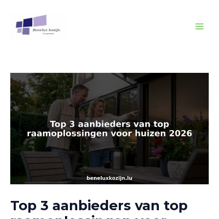
Spring
Bericht
MAI
naar
navigatie
MEN
de
inhoud
Top 3 aanbieders van top