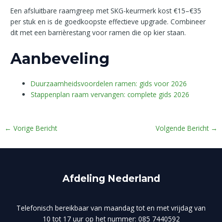
Een afsluitbare raamgreep met SKG-keurmerk kost €15–€35
per stuk en is de goedkoopste effectieve upgrade. Combineer
dit met een barrièrestang voor ramen die op kier staan.
Aanbeveling
Duurzaamheidsvoordelen ramen: gids voor 2026
Stappenplan raam vervangen: complete gids 2026
←
Vorige Bericht
Volgende Bericht
→
Afdeling Nederland
Telefonisch bereikbaar van maandag tot en met vrijdag van
10 tot 17 uur op het nummer: 085 7440592