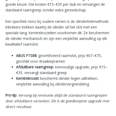
goede keuze. Die kosten €15–€35 per stuk en vervangen de
standaard raamgreep zonder extra gereedschap.
Een specifiek risico bij oudere ramen is de cilindertrekmethode.
Inbrekers trekken daarbij de cilinder uit het slot met een
speciale tang. Kerntrekrozetten voorkomen dit. Ze beschermen
de cilinder mechanisch en zijn een verplichte aanvulling op elk
kwalitatief raamslot.
ABUS FTS88:
gecertificeerd raamslot, prijs €67–€75,
geschikt voor draaikiepramen
Afsluitbare raamgreep:
eenvoudige upgrade, prijs €15–
€35, vervangt standaard greep
Kerntrekrozet:
beschermt cilinder tegen uittrekken,
verplichte aanvulling bij cilindervergrendeling
Pro-tip:
Vervang bij renovatie altijd de standaard raamgrepen
door afsluitbare varianten. Dit is de goedkoopste upgrade met
direct resultaat.