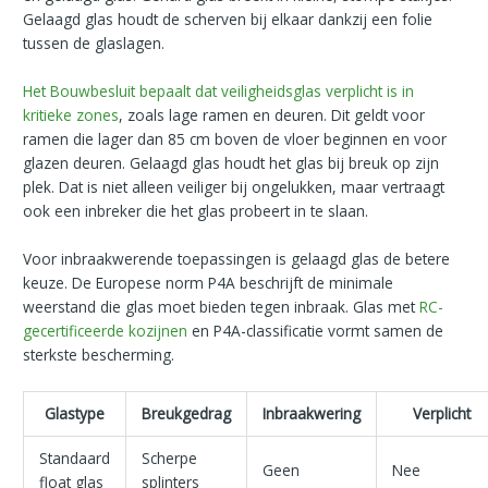
Gelaagd glas houdt de scherven bij elkaar dankzij een folie
tussen de glaslagen.
Het Bouwbesluit bepaalt dat veiligheidsglas verplicht is in
kritieke zones
, zoals lage ramen en deuren. Dit geldt voor
ramen die lager dan 85 cm boven de vloer beginnen en voor
glazen deuren. Gelaagd glas houdt het glas bij breuk op zijn
plek. Dat is niet alleen veiliger bij ongelukken, maar vertraagt
ook een inbreker die het glas probeert in te slaan.
Voor inbraakwerende toepassingen is gelaagd glas de betere
keuze. De Europese norm P4A beschrijft de minimale
weerstand die glas moet bieden tegen inbraak. Glas met
RC-
gecertificeerde kozijnen
en P4A-classificatie vormt samen de
sterkste bescherming.
Glastype
Breukgedrag
Inbraakwering
Verplicht
Standaard
Scherpe
Geen
Nee
float glas
splinters