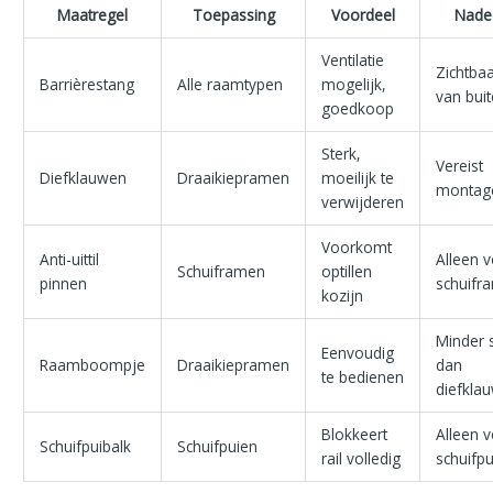
Maatregel
Toepassing
Voordeel
Nade
Ventilatie
Zichtba
Barrièrestang
Alle raamtypen
mogelijk,
van bui
goedkoop
Sterk,
Vereist
Diefklauwen
Draaikiepramen
moeilijk te
montag
verwijderen
Voorkomt
Anti-uittil
Alleen 
Schuiframen
optillen
pinnen
schuifr
kozijn
Minder 
Eenvoudig
Raamboompje
Draaikiepramen
dan
te bedienen
diefkla
Blokkeert
Alleen 
Schuifpuibalk
Schuifpuien
rail volledig
schuifp